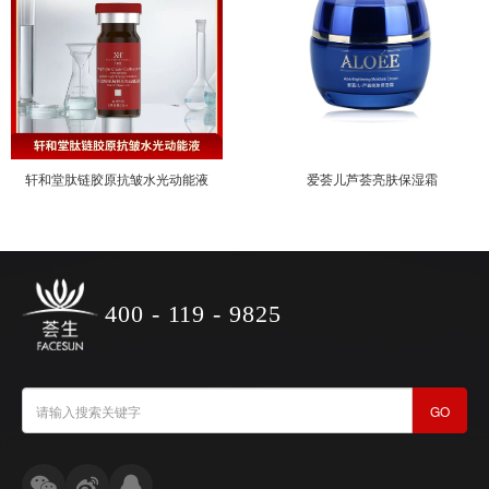
轩和堂肽链胶原抗皱水光动能液
爱荟儿芦荟亮肤保湿霜
400 - 119 - 9825
GO