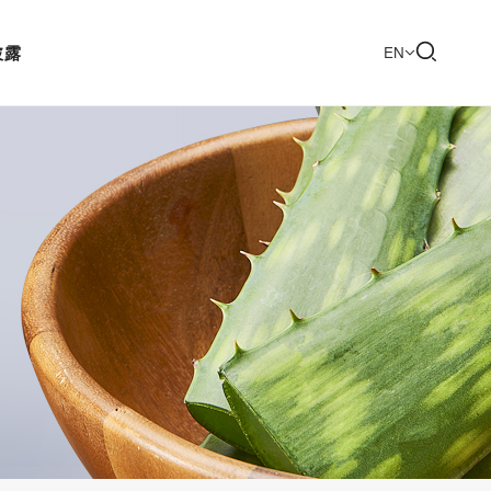
披露
EN
品知识
销制度
公益慈善
直销信息
长赋能
销网点
入我们