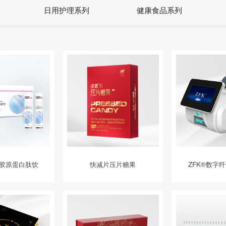
日用护理系列
健康食品系列
Na胶原蛋白肽饮
快减片压片糖果
ZFK®数字纤