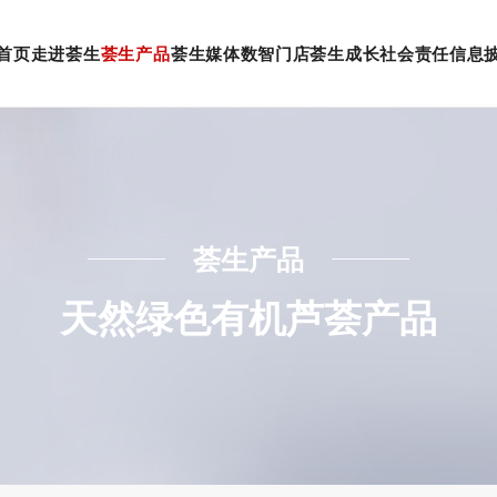
首页
走进荟生
荟生产品
荟生媒体
数智门店
荟生成长
社会责任
信息
集团简介
健康产品系列
发展历程
运营资讯
门店导航
美容护肤系列
精彩动态
创业机会
门店形象
社会责任
产
直
搜索
企业文化
日用护理系列
企业荣誉
公司公告
客服中心
健康食品系列
媒体报道
健康养生
慈善基金
成
直
党建专题
家居用品系列
视频中心
保健仪器系列
政策法规
加
荟生产品
天然绿色有机芦荟产品