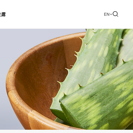
披露
EN
品知识
销制度
公益慈善
直销信息
长赋能
销网点
入我们